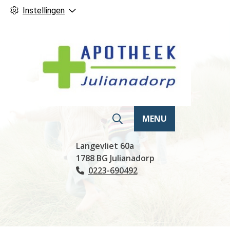
Instellingen
MENU
Hoofdmenu
Langevliet
60a
1788 BG
Julianadorp
0223-690492
Tel: